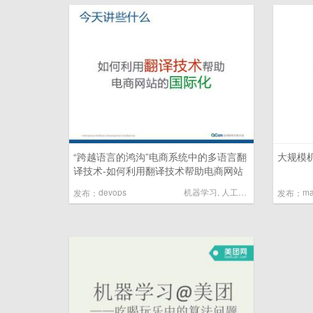
“跨越语言的鸿沟”电商系统中的多语言翻
大规模机
译技术-如何利用翻译技术帮助电商网站
的国际化 by 曾晓东@里巴巴
devops
机器学习
,
人工智能
发布：
发布：