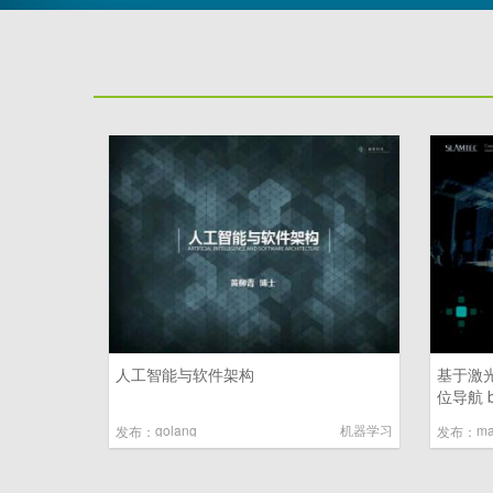
人工智能与软件架构
基于激
位导航 
golang
机器学习
发布：
发布：