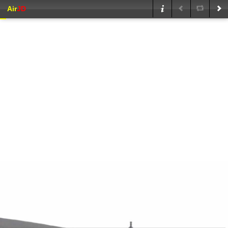
Air
JD