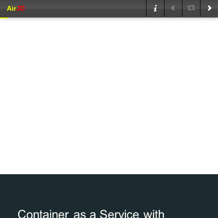
Air
JD