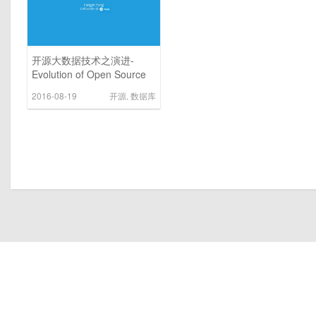
开源大数据技术之演进-
Evolution of Open Source
Data Infrastructure Past,
2016-08-19
开源
,
数据库
Present, and Future by
Fangjin Yang@Imply