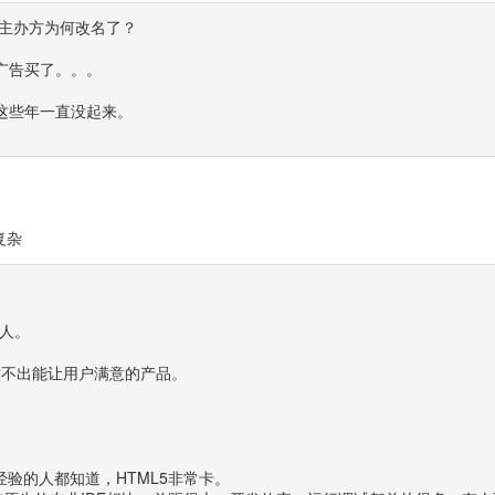
问主办方为何改名了？
广告买了。。。
这些年一直没起来。
复杂
烦人。
L5做不出能让用户满意的产品。
，有经验的人都知道，HTML5非常卡。