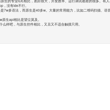
原生的专业IDE相比，差距很大，开发效率、运行调试都差的很多。有人不
p，没有ide不行。
共是7w多语法，而原生是40多w。大量的常用能力，比如二维码扫描、语
w原生api相比是望尘莫及。
长什么样吧，与原生控件相比，又丑又不适合触摸只用。