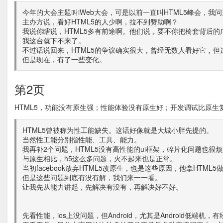
今年的大会主题叫iWeb大会，可是以前一直叫HTML5峰会，我
主办方说，看好HTML5的人少啊，拉不到赞助啊？
我说你瞎说，HTML5多有前途啊。他们说，要不你把椅套背后的
我这台就下不来了。
不过话说回来，HTML5的争议确实很大，曾经无数人看好它，但
但是现在，有了一些变化。
第2页
HTML5，功能没有原生强；性能体验没有原生好；开发调试比原生
HTML5曾被称为性工能缺失。这话好像就是大城小胖先提的。
当然性工能分别指性能、工具、能力。
我再补2个问题，HTML5没有高性能的ui框架，碎片化问题也很
与原生相比，h5这么多问题，火不起来也是正常。
当初facebook放弃HTML5改原生，也是这些原因，他拿HTM
但是这些问题到底有没有解，我们来一一看。
让我先从能力讲起，先解决有没有，再解决好不好。
先看性能，ios上没问题，但Android，尤其是Android低端机