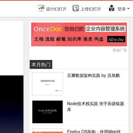
设计幻灯片
上传幻灯片
登录
投放广告
本月热门
豆瓣数据架构实践 by 员旭鹏
Node技术栈实践 张宇辰@猿题
库
Firefox OS架构：使用Web技