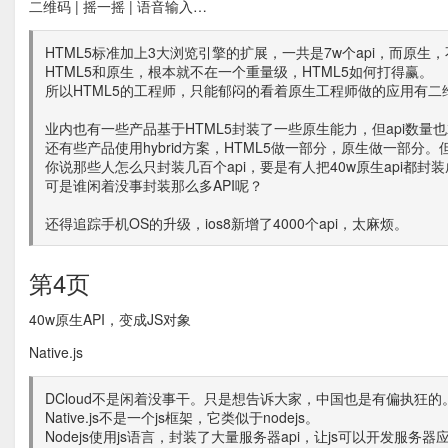
二维码 | 摇一摇 | 语音输入…
HTML5标准加上3大浏览引擎的扩展，一共是7w个api，而原生，不管是
HTML5和原生，根本就不在一个重量级，HTML5如何打得赢。
所以HTML5的工程师，只能郁闷的看着原生工程师做的应用有
业内也有一些产品基于HTML5封装了一些原生能力，但api数量也
还有些产品使用hybrid方案，HTML5做一部分，原生做一部分。
你说那些人怎么只封装几百个api，要是有人把40w原生api都封装成
可是谁闲着没事封装那么多API呢？
还得追踪手机OS的升级，ios8新增了4000个api，太麻烦。
第4页
40w原生API，变成JS对象
Native.js
DCloud不是闲着没事干。只是想告诉大家，中国也是有偏执狂的
Native.js不是一个js框架，它类似于nodejs。
Nodejs使用js语言，封装了大量服务器api，让js可以开发服务器