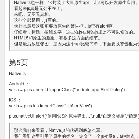
Native.js也一样，它封装了大量原生api，让js可以开发原生应用
看起来js真是无处不在了。
来吧，无图无真相。
这些全部是用，js写的。
为什么最后这张图要放原生的警告框，js里有alert啊。
仔细看，标题、按钮文字，这些在js在标准js里是不可以修改的。
HTML5和原生的差距，有很多这方面的细节。
但是最后放这张图，是因为这个api比较简单，下面要以警告框为例，看
第5页
Native.js
Android ：
var a = plus.android.importClass("android.app.AlertDialog")
iOS ：
var b = plus.ios.importClass("UIAlertView")
plus.nativeUI.alert(“使用NJS的原生弹出…”,null,“自定义标题”,“确
那么我们来看看，Native.js的代码到底怎么写。
我们看到这里引用了原生的类名，定义了一个js变量a，a继续点，就