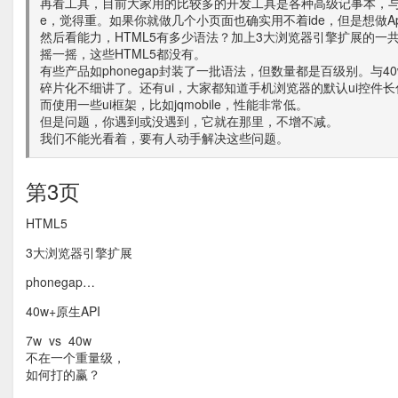
再看工具，目前大家用的比较多的开发工具是各种高级记事本，与
e，觉得重。如果你就做几个小页面也确实用不着ide，但是想做Ap
然后看能力，HTML5有多少语法？加上3大浏览器引擎扩展的一
摇一摇，这些HTML5都没有。
有些产品如phonegap封装了一批语法，但数量都是百级别。与40
碎片化不细讲了。还有ui，大家都知道手机浏览器的默认ui控件
而使用一些ui框架，比如jqmobile，性能非常低。
但是问题，你遇到或没遇到，它就在那里，不增不减。
我们不能光看着，要有人动手解决这些问题。
第3页
HTML5
3大浏览器引擎扩展
phonegap…
40w+原生API
7w vs 40w
不在一个重量级，
如何打的赢？