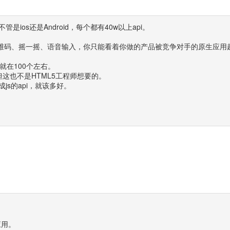
ios还是Android，每个都有40w以上api。
二维码、摇一摇、语音输入，你只能看着你做的产品被竞争对手的原生应用
就在100个左右。
但这也不是HTML5工程师想要的。
js的api，就该多好。
。
应用。