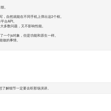
麻烦。
么写，自然就能在不同手机上弹出这2个框。
台API。
解决大多数问题，又不影响性能。
我们就创建了一个js对象，但是功能和原生一样。
才能做的事情。
s，想了解细节一定要去听那场演讲。