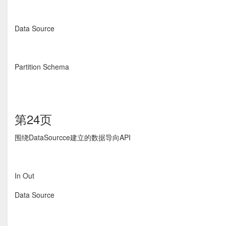
Data Source
Partition Schema
第24页
围绕DataSourcce建立的数据导向API
In Out
Data Source