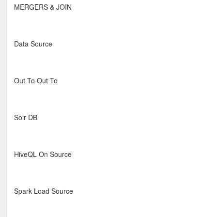
MERGERS & JOIN
Data Source
Out To Out To
Solr DB
HiveQL On Source
Spark Load Source