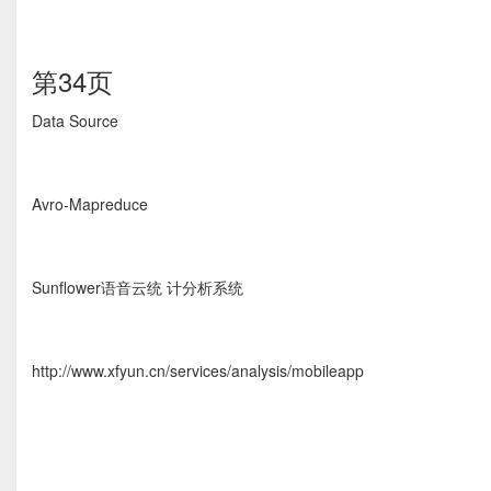
第34页
Data Source
Avro-Mapreduce
Sunflower语音云统 计分析系统
http://www.xfyun.cn/services/analysis/mobileapp