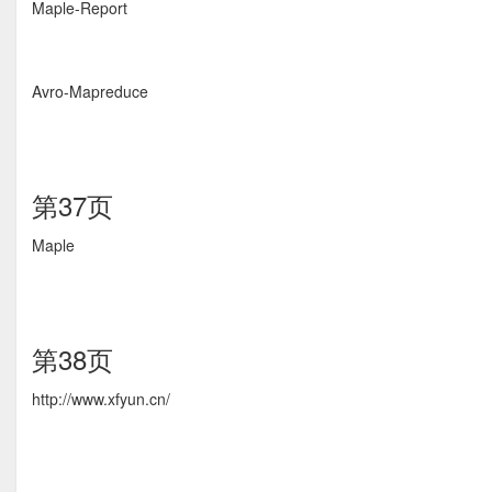
Maple-Report
Avro-Mapreduce
第37页
Maple
第38页
http://www.xfyun.cn/