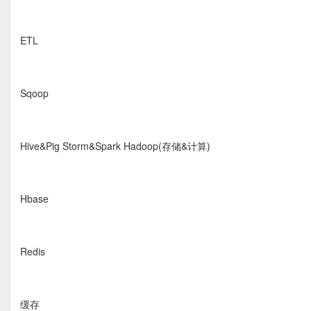
ETL
Sqoop
Hive&Pig Storm&Spark Hadoop(存储&计算)
Hbase
Redis
缓存