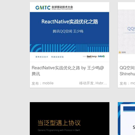
ReactNative实战优化之路 by 王少鸣@
QQ空间H
腾讯
Shine
mobile
移动开发
,
Hybrid混合开发
mo
发布：
发布：