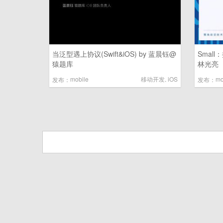
当泛型遇上协议(Swift&iOS) by 蓝晨钰@
Smal
猿题库
林光亮
mobile
移动开发
,
iOS
mo
发布：
发布：