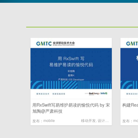
用RxSwift写易维护易读的愉悦代码 by 宋
构建Rea
旭陶@严肃科技
mobile
移动开发
,
设计模式
mo
发布：
发布：