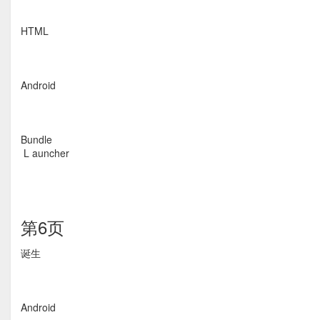
HTML
Android
Bundle
L auncher
第6页
诞生
Android