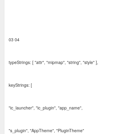
03 04
typeStrings: [ "attr", "mipmap", "string", "style" ],
keyStrings: [
"ic_launcher", "ic_plugin", "app_name",
"s_plugin", "AppTheme", "PluginTheme"