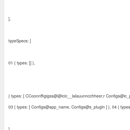
],
typeSpecs: [
01 { types: [] },
{ types: [ CCoonnffigigss@@icic__lalauunncchheer,r Configs@ic_pl
03 { types: [ Configs@app_name, Configs@s_plugin ] }, 04 { ty
]