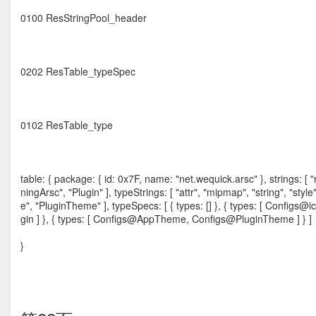
0100 ResStringPool_header
0202 ResTable_typeSpec
0102 ResTable_type
table: { package: { id: 0x7F, name: "net.wequick.arsc" }, strings:
ningArsc", "Plugin" ], typeStrings: [ "attr", "mipmap", "string", "st
e", "PluginTheme" ], typeSpecs: [ { types: [] }, { types: [ Config
gin ] }, { types: [ Configs@AppTheme, Configs@PluginTheme ] } ]
}