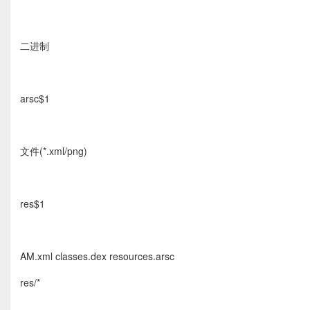
二进制
arsc$1
文件(*.xml/png)
res$1
AM.xml classes.dex resources.arsc
res/*