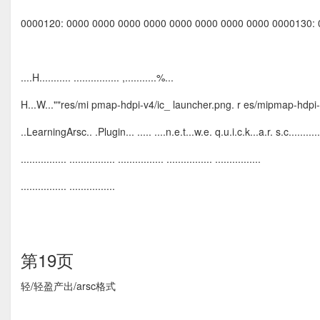
0000120: 0000 0000 0000 0000 0000 0000 0000 0000 0000130: 
....H........... ................ ,...........%...
H...W...""res/mi pmap-hdpi-v4/ic_ launcher.png. r es/mipmap-hdpi-
..LearningArsc.. .Plugin... ..... ....n.e.t...w.e. q.u.i.c.k...a.r. s.c...........
................ ................ ................ ................ ................
................ ................
第19页
轻/轻盈产出/arsc格式