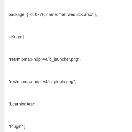
package: { id: 0x7F, name: "net.wequick.arsc" },
strings: [
"res/mipmap-hdpi-v4/ic_launcher.png",
"res/mipmap-hdpi-v4/ic_plugin.png",
"LearningArsc",
"Plugin" ],