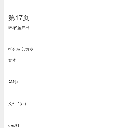
第17页
轻/轻盈产出
拆分粒度/方案
文本
AM$1
文件(*.jar)
dex$1