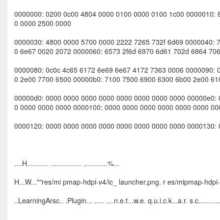
0000000: 0200 0c00 4804 0000 0100 0000 0100 1c00 0000010: 
0 0000 2500 0000
0000030: 4800 0000 5700 0000 2222 7265 732f 6d69 0000040: 7
0 6e67 0020 2072 0000060: 6573 2f6d 6970 6d61 702d 6864 706
0000080: 0c0c 4c65 6172 6e69 6e67 4172 7363 0006 0000090: 
0 2e00 7700 6500 00000b0: 7100 7500 6900 6300 6b00 2e00 61
00000d0: 0000 0000 0000 0000 0000 0000 0000 0000 00000e0: 
0 0000 0000 0000 0000100: 0000 0000 0000 0000 0000 0000 00
0000120: 0000 0000 0000 0000 0000 0000 0000 0000 0000130: 
....H........... ................ ,...........%...
H...W...""res/mi pmap-hdpi-v4/ic_ launcher.png. r es/mipmap-hdpi-
..LearningArsc.. .Plugin... ..... ....n.e.t...w.e. q.u.i.c.k...a.r. s.c...........
................ ................ ................ ................ ................