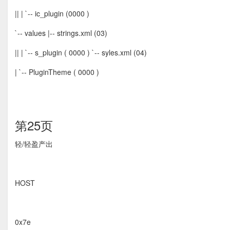
|| | `-- ic_plugin (0000 )
`-- values |-- strings.xml (03)
|| | `-- s_plugin ( 0000 ) `-- syles.xml (04)
| `-- PluginTheme ( 0000 )
第25页
轻/轻盈产出
HOST
0x7e