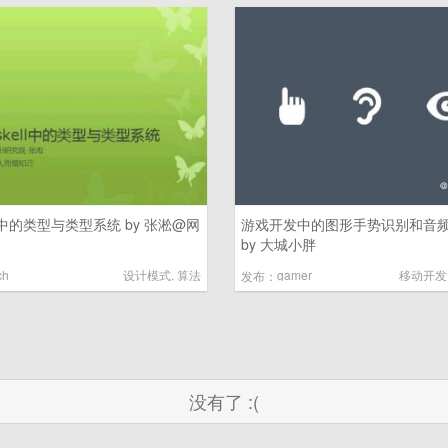
ell中的类型与类型系统 by 张淞@网
游戏开发中的图形手势识别和音
by 大城小胖
ch
设计模式
,
算法
gamer
移动开发
发布：
没有了 :(