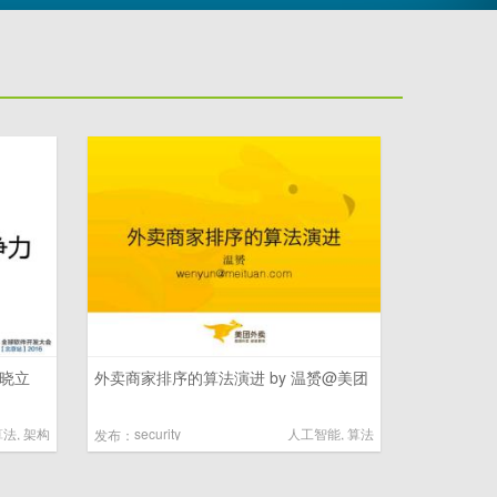
庄晓立
外卖商家排序的算法演进 by 温赟@美团
算法
,
架构
security
人工智能
,
算法
发布：