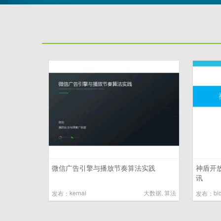
微信广告引擎与播放节奏算法实践
神盾开
讯
kernal
大数据
,
算法
bi
发布：
发布：