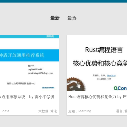
最新
最热
放通用推荐系统 by 雷小平@腾
Rust语言核心优势和竞争力 by 
g_data
大数据
,
算法
learning
语言
,
发布：