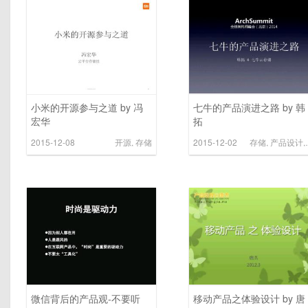
小米的开源参与之道 by 冯
七牛的产品演进之路 by 韩
宏华
拓
2015-12-08
开源
,
存储
2015-12-02
存储
,
产品设计
,
微信背后的产品观-不要听
移动产品之体验设计 by 唐