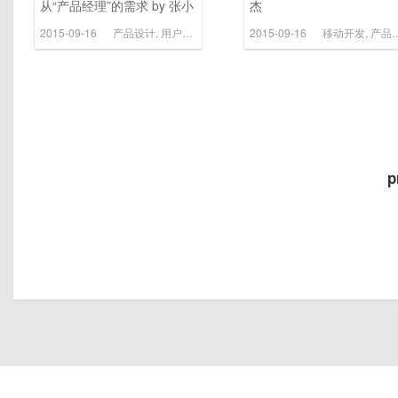
从“产品经理”的需求 by 张小
杰
龙@腾讯
2015-09-16
产品设计
,
用户体验
2015-09-16
移动开发
,
产品设计
p