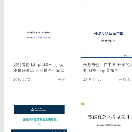
如何看待 left-pad事件-小模
开源与创业在中国-开源的
块是好是坏-开源是否不靠谱
业化路径 by 黄东旭
by 贺师俊
@PingCAP
2016-07-21
开源
2016-07-20
开源
,
创