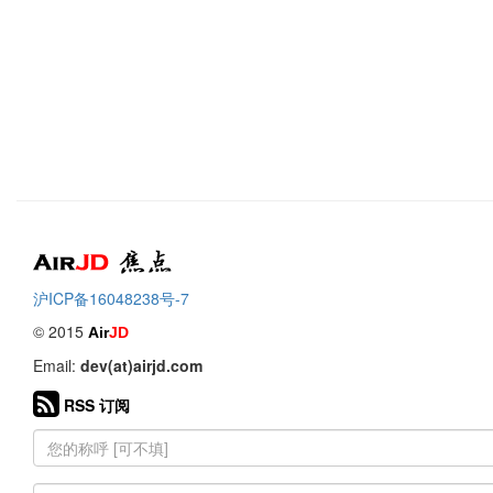
Air
焦点
沪ICP备16048238号-7
© 2015
Air
JD
Email:
dev(at)airjd.com
RSS 订阅