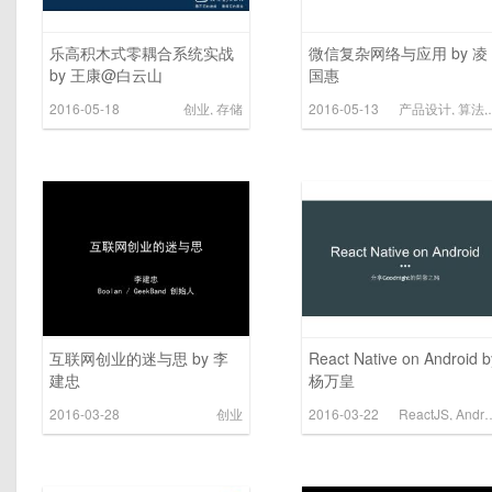
乐高积木式零耦合系统实战
微信复杂网络与应用 by 凌
by 王康@白云山
国惠
2016-05-18
创业
,
存储
2016-05-13
产品设计
,
算法
,
互联网创业的迷与思 by 李
React Native on Android b
建忠
杨万皇
2016-03-28
创业
2016-03-22
ReactJS
,
Android