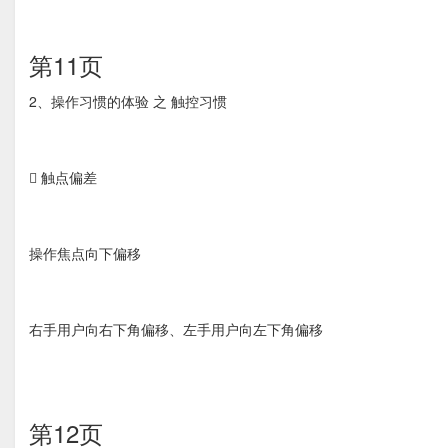
第11页
2、操作习惯的体验 之 触控习惯
 触点偏差
操作焦点向下偏移
右手用户向右下角偏移、左手用户向左下角偏移
第12页