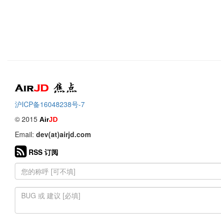
Air
焦点
沪ICP备16048238号-7
© 2015
Air
JD
Email:
dev(at)airjd.com
RSS 订阅