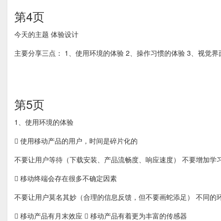
第4页
今天的主题 体验设计
主要分享三点： 1、使用环境的体验 2、操作习惯的体验 3、视觉
第5页
1、使用环境的体验
 使用移动产品的用户，时间是碎片化的
不要让用户等待（下载安装、产品流畅度、响应速度） 不要增加学
 移动终端会存在很多不确定因素
不要让用户莫名其妙（合理的信息反馈，但不要画蛇添足） 不同的
 移动产品有月末效应  移动产品有着更为丰富的传感器