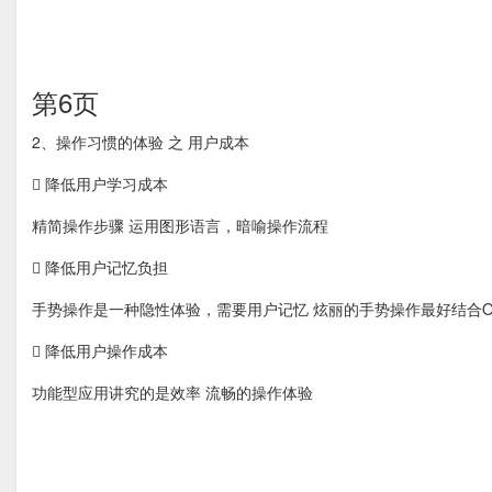
第6页
2、操作习惯的体验 之 用户成本
 降低用户学习成本
精简操作步骤 运用图形语言，暗喻操作流程
 降低用户记忆负担
手势操作是一种隐性体验，需要用户记忆 炫丽的手势操作最好结合
 降低用户操作成本
功能型应用讲究的是效率 流畅的操作体验