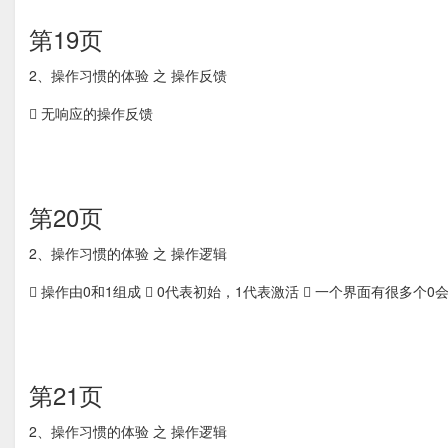
第19页
2、操作习惯的体验 之 操作反馈
 无响应的操作反馈
第20页
2、操作习惯的体验 之 操作逻辑
 操作由0和1组成  0代表初始，1代表激活  一个界面有很多
第21页
2、操作习惯的体验 之 操作逻辑