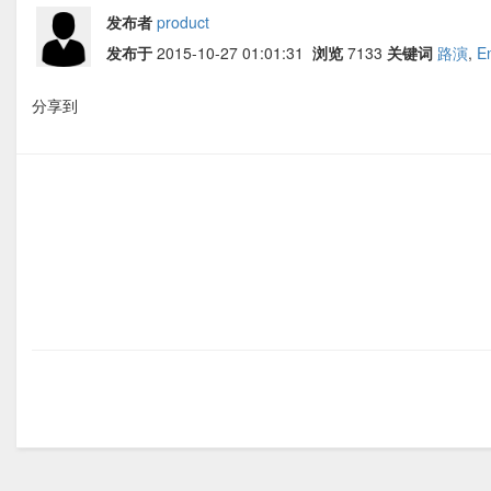
发布者
product
发布于
2015-10-27 01:01:31
浏览
7133
关键词
路演
,
E
分享到