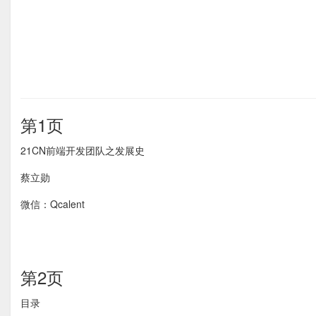
第1页
21CN前端开发团队之发展史
蔡立勋
微信：Qcalent
第2页
目录