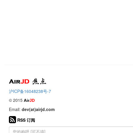
Air
焦点
沪ICP备16048238号-7
© 2015
Air
JD
Email:
dev(at)airjd.com
RSS 订阅