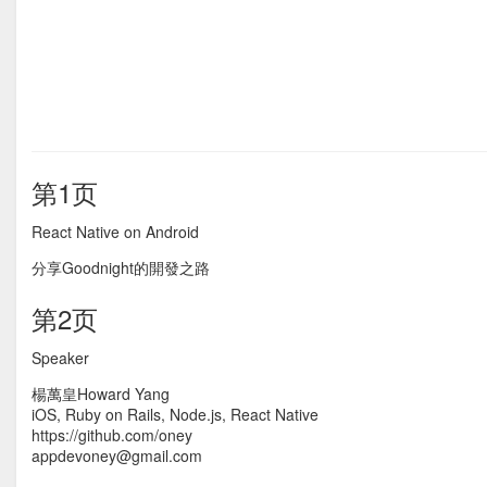
第1页
React Native on Android
分享Goodnight的開發之路
第2页
Speaker
楊萬皇Howard Yang
iOS, Ruby on Rails, Node.js, React Native
https://github.com/oney
appdevoney@gmail.com