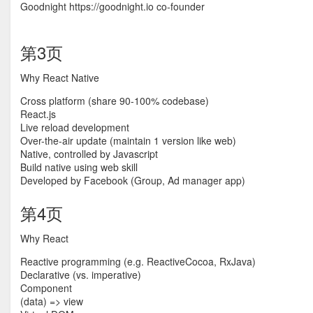
Goodnight https://goodnight.io co-founder
第3页
Why React Native
Cross platform (share 90-100% codebase)
React.js
Live reload development
Over-the-air update (maintain 1 version like web)
Native, controlled by Javascript
Build native using web skill
Developed by Facebook (Group, Ad manager app)
第4页
Why React
Reactive programming (e.g. ReactiveCocoa, RxJava)
Declarative (vs. imperative)
Component
(data) => view