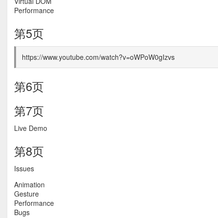
Virtual DOM
Performance
第5页
https://www.youtube.com/watch?v=oWPoW0gIzvs
第6页
第7页
Live Demo
第8页
Issues
Animation
Gesture
Performance
Bugs