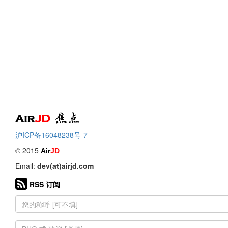
Air
焦点
沪ICP备16048238号-7
© 2015
Air
JD
Email:
dev(at)airjd.com
RSS 订阅