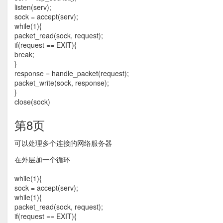
listen(serv);
sock = accept(serv);
while(1){
packet_read(sock, request);
if(request == EXIT){
break;
}
response = handle_packet(request);
packet_write(sock, response);
}
close(sock)
第8页
可以处理多个连接的网络服务器
在外层加一个循环
while(1){
sock = accept(serv);
while(1){
packet_read(sock, request);
if(request == EXIT){