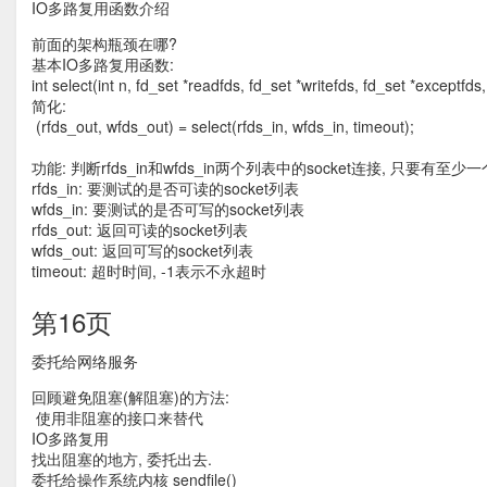
IO多路复用函数介绍
前面的架构瓶颈在哪?
基本IO多路复用函数:
int select(int n, fd_set *readfds, fd_set *writefds, fd_set *exceptfds,
简化:
(rfds_out, wfds_out) = select(rfds_in, wfds_in, timeout);
功能: 判断rfds_in和wfds_in两个列表中的socket连接, 只要有
rfds_in: 要测试的是否可读的socket列表
wfds_in: 要测试的是否可写的socket列表
rfds_out: 返回可读的socket列表
wfds_out: 返回可写的socket列表
timeout: 超时时间, -1表示不永超时
第16页
委托给网络服务
回顾避免阻塞(解阻塞)的方法:
使用非阻塞的接口来替代
IO多路复用
找出阻塞的地方, 委托出去.
委托给操作系统内核 sendfile()