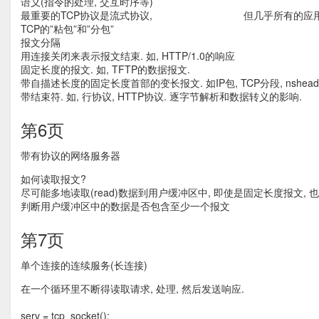
语义(指令的处理, 交互时序等)
最重要的TCP协议是流式协议, 但几乎所有的应用协
TCP的”粘包”和”分包”
报文分隔
用连接关闭来表示报文结束. 如, HTTP/1.0的响应
固定长度的报文. 如, TFTP的数据报文.
带自描述长度的固定长度首部的变长报文. 如IP包, TCP分段, nshead
带结束符. 如, 行协议, HTTP协议. 逐字节解析和数据转义的影响.
第6页
带有协议的网络服务器
如何读取报文?
尽可能多地读取(read)数据到用户缓冲区中, 即使是固定长度报文, 
判断用户缓冲区中的数据是否包含至少一个报文
第7页
单个连接的连续服务(长连接)
在一个循环里不断得读取请求, 处理, 然后发送响应.
serv = tcp_socket();