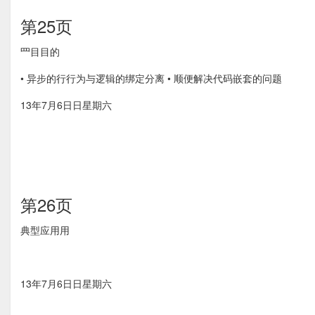
第25页
⺫⽬目的
• 异步的⾏行为与逻辑的绑定分离 • 顺便解决代码嵌套的问题
13年7月6⽇日星期六
第26页
典型应⽤用
13年7月6⽇日星期六