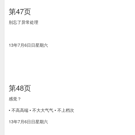
第47页
别忘了异常处理
13年7月6⽇日星期六
第48页
感觉？
• 不⾼高端 • 不⼤大⽓气 • 不上档次
13年7月6⽇日星期六