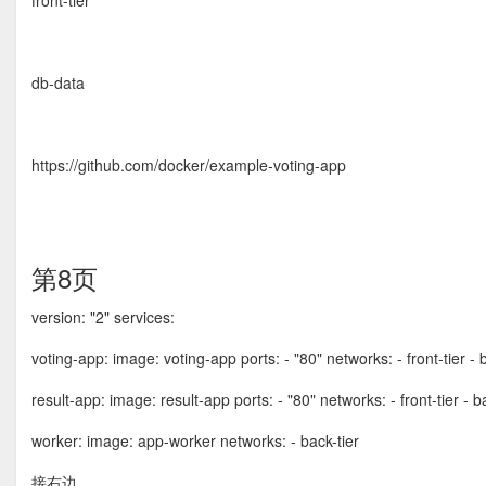
front-tier
db-data
https://github.com/docker/example-voting-app
第8页
version: "2" services:
voting-app: image: voting-app ports: - "80" networks: - front-tier - 
result-app: image: result-app ports: - "80" networks: - front-tier - b
worker: image: app-worker networks: - back-tier
接右边