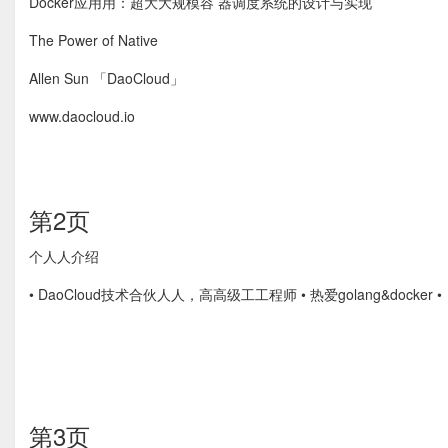
Docker应⽤用：超⼤大规模容 器调度系统的设计与实现
The Power of Native
Allen Sun 「DaoCloud」
www.daocloud.io
第2页
个⼈人介绍
• DaoCloud技术合伙⼈人，⾼高级⼯工程师 • 热爱golang&docker • 
第3页